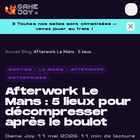
❄️
Toutes nos salles sont climatisées —
venez jouer au frais !
Accueil
/
Blog
/
Afterwork Le Mans : 5 lieux pour décompresser après le boulot
SORTIES
LE-MANS
AFTERWORK
ENTREPRISES
Afterwork Le
Mans : 5 lieux pour
décompresser
après le boulot
Game Joy
·
11 mai 2026
·
11
min de lecture