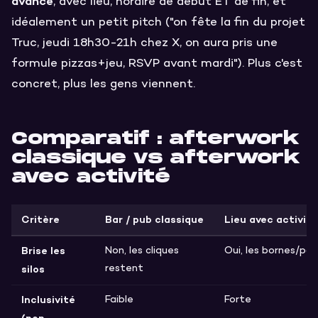
avance
, avec lieu, horaire de début ET de fin, et
idéalement un petit pitch ("on fête la fin du projet
Truc, jeudi 18h30-21h chez X, on aura pris une
formule pizzas+jeu, RSVP avant mardi"). Plus c'est
concret, plus les gens viennent.
Comparatif : afterwork
classique vs afterwork
avec activité
Critère
Bar / pub classique
Lieu avec activité
Brise les
Non, les cliques
Oui, les bornes/pa
silos
restent
Inclusivité
Faible
Forte