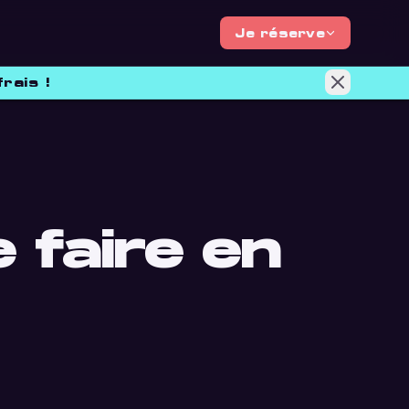
Je réserve
rais !
 faire en