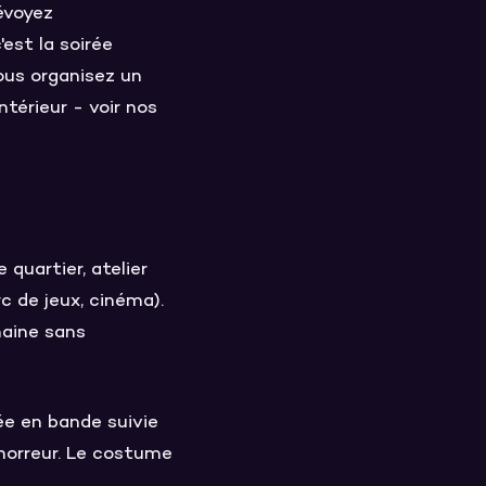
révoyez
est la soirée
vous organisez un
térieur - voir nos
quartier, atelier
c de jeux, cinéma).
maine sans
ée en bande suivie
horreur. Le costume