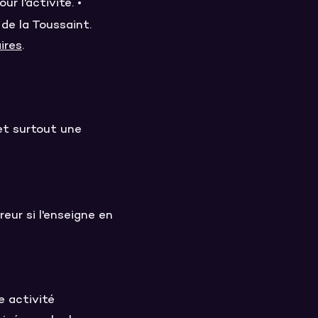
r l'activité. •
de la Toussaint.
ires
.
 et surtout une
ur si l'enseigne en
e activité