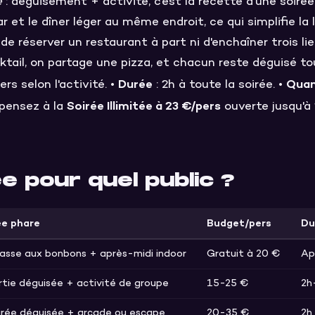
e
: déguisement + activité, c'est la recette d'une soirée
ar et le dîner léger au même endroit, ce qui simplifie la 
de réserver un restaurant à part ni d'enchaîner trois lie
ktail, on partage une pizza, et chacun reste déguisé tou
Durée
Qua
rs selon l'activité. •
: 2h à toute la soirée. •
Soirée Illimitée à 23 €/pers
 pensez à la
ouverte jusqu'à 
ée pour quel public ?
ée phare
Budget/pers
Du
asse aux bonbons + après-midi indoor
Gratuit à 20 €
Ap
rtie déguisée + activité de groupe
15-25 €
2h
irée déguisée + arcade ou escape
20-35 €
2h