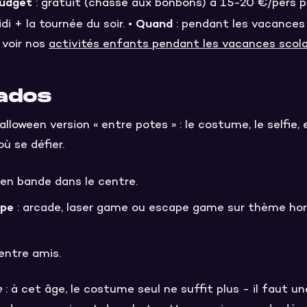
udget
: gratuit (chasse aux bonbons) à 15-20 €/pers pou
Quand
i + la tournée du soir. •
: pendant les vacances 
 voir nos
activités enfants pendant les vacances scola
 ados
lloween version « entre potes » : le costume, le selfie,
ù se défier.
en bande dans le centre.
upe
: arcade, laser game ou escape game sur thème horre
entre amis.
e
: à cet âge, le costume seul ne suffit plus - il faut un