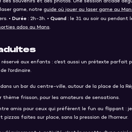
e des souvenirs et des photos. Une session arcade dég
 laser game, notre
guide où jouer au laser game au Man
Durée
Quand
rs. •
: 2h-3h. •
: le 31 au soir ou pendant 
sorties ados au Mans
.
adultes
 réservé aux enfants : c'est aussi un prétexte parfait 
e l'ordinaire.
dans un bar du centre-ville, autour de la place de la Ré
 thème frisson, pour les amateurs de sensations.
tre amis pour ceux qui préfèrent le fun au flippant : je
t pizzas faites sur place, sans la pression de l'horreur.