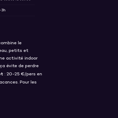
-3h
combine le
au, petits et
ne activité indoor
 ça évite de perdre
et
: 20-25 €/pers en
vacances. Pour les