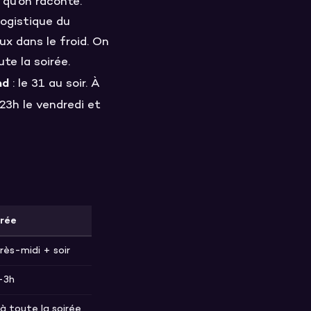
 qu'on raconte.
logistique du
ux dans le froid. On
te la soirée.
nd
: le 31 au soir. À
23h le vendredi et
rée
rès-midi + soir
-3h
 à toute la soirée