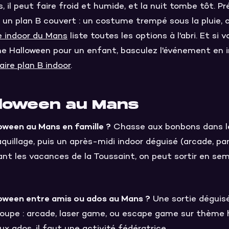
, il peut faire froid et humide, et la nuit tombe tôt. P
 plan B couvert : un costume trempé sous la pluie, c'
e indoor du Mans
liste toutes les options à l'abri. Et si 
e Halloween pour un enfant, basculez l'événement en in
aire plan B indoor
.
lloween au Mans
oween au Mans en famille ?
Chasse aux bonbons dans le 
illage, puis un après-midi indoor déguisé (arcade, par
t les vacances de la Toussaint, on peut sortir en se
loween entre amis ou ados au Mans ?
Une sortie déguis
groupe : arcade, laser game, ou escape game sur thème 