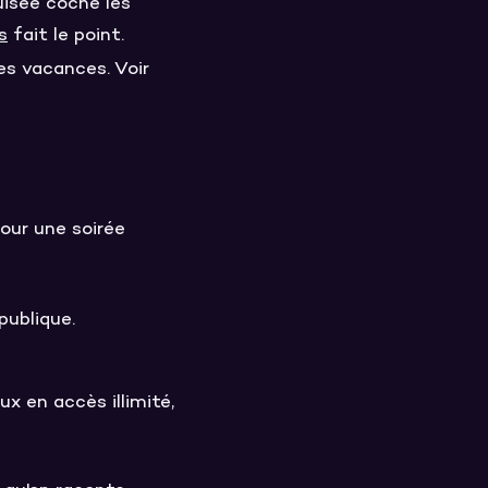
uisée coche les
s
fait le point.
les vacances. Voir
pour une soirée
publique.
ux en accès illimité,