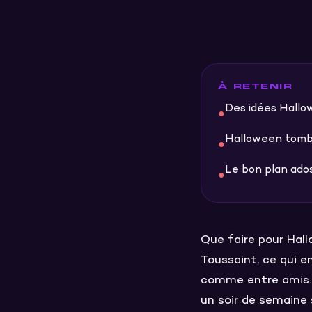
À RETENIR
Des idées Hallow
●
Halloween tombe 
●
Le bon plan ados
●
Que faire pour Hal
Toussaint, ce qui e
comme entre amis. 
un soir de semaine s