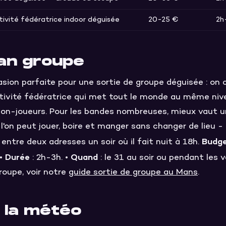
tivité fédératrice indoor déguisée
20-25 €
2h
lan groupe
asion parfaite pour une sortie de groupe déguisée : on 
ivité fédératrice qui met tout le monde au même nive
non-joueurs. Pour les bandes nombreuses, mieux vaut u
où l'on peut jouer, boire et manger sans changer de lieu -
Budg
entre deux adresses un soir où il fait nuit à 18h.
Durée
Quand
 •
: 2h-3h. •
: le 31 au soir ou pendant les 
roupe, voir notre
guide sortie de groupe au Mans
.
z la météo