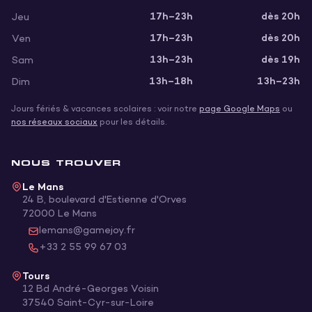
17h–23h
dès 20h
Jeu
17h–23h
dès 20h
Ven
13h–23h
dès 19h
Sam
13h–18h
13h–23h
Dim
Jours fériés & vacances scolaires : voir notre
page Google Maps
ou
nos réseaux sociaux
pour les détails.
NOUS TROUVER
Le Mans
24 B, boulevard d'Estienne d'Orves
72000
Le Mans
lemans@gamejoy.fr
+33 2 55 99 67 03
Tours
12 Bd André-Georges Voisin
37540
Saint-Cyr-sur-Loire