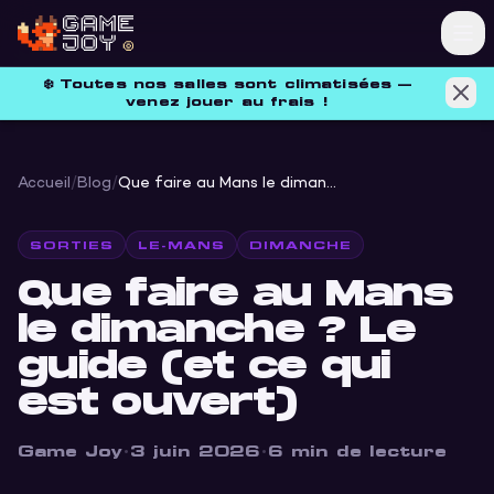
❄️
Toutes nos salles sont climatisées —
venez jouer au frais !
Accueil
/
Blog
/
Que faire au Mans le dimanche ? Le guide (et ce qui est ouvert)
SORTIES
LE-MANS
DIMANCHE
Que faire au Mans
le dimanche ? Le
guide (et ce qui
est ouvert)
Game Joy
·
3 juin 2026
·
6
min de lecture