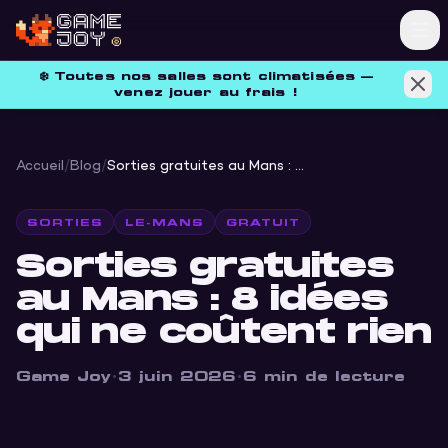
❄️
Toutes nos salles sont climatisées —
venez jouer au frais !
Accueil
/
Blog
/
Sorties gratuites au Mans : 8 idées qui ne coûtent rien
SORTIES
LE-MANS
GRATUIT
Sorties gratuites
au Mans : 8 idées
qui ne coûtent rien
Game Joy
·
3 juin 2026
·
6
min de lecture