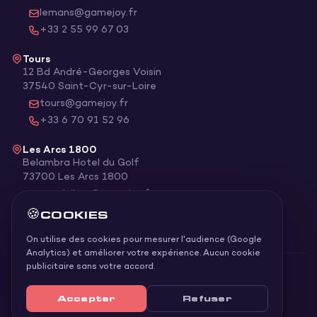
lemans@gamejoy.fr
+33 2 55 99 67 03
Tours
12 Bd André-Georges Voisin
37540
Saint-Cyr-sur-Loire
tours@gamejoy.fr
+33 6 70 91 52 96
Les Arcs 1800
Belambra Hotel du Golf
73700
Les Arcs 1800
goodvibes@gamejoy.fr
+33 2 55 99 67 03
🍪
COOKIES
On utilise des cookies pour mesurer l'audience (Google
Analytics) et améliorer votre expérience. Aucun cookie
publicitaire sans votre accord.
©
2026
Game Joy
. Tous droits réservés.
CGV
Confidentialité
Accepter
Refuser