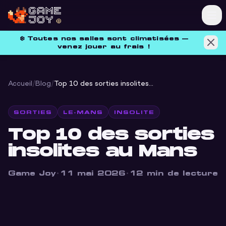
❄️
Toutes nos salles sont climatisées —
venez jouer au frais !
Accueil
/
Blog
/
Top 10 des sorties insolites au Mans
SORTIES
LE-MANS
INSOLITE
Top 10 des sorties
insolites au Mans
Game Joy
·
11 mai 2026
·
12
min de lecture